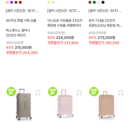
[썸머 시즌오프- 8/31 종료]
[썸머 시즌오프- 8/31 종료]
[썸머 시즌오프- 8/31 종료]
40주년 특별 기획 상품
아스트로 수하물용 24인치
랫치 기내용 20인치
확장형 수화물 여행캐리어
프론트오프닝 확장형 캐리어
엑스케이스 갤럭시
449,000원
459,000원
20인치 캐리어
50%
224,000
원
40%
275,000
원
359,000원
쿠폰할인가
212,800
쿠폰할인가
261,250
40%
215,000
원
쿠폰할인가
204,250