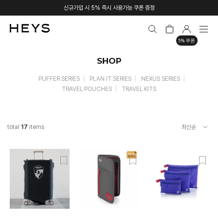
신규가입 시 5% 즉시 사용가능 쿠폰 증정
5% 쿠폰
SHOP
PUFFER SERIES
PLAN IT SERIES
NEXUS SERIES
TRAVEL POUCHES
TRAVEL KITS
total
17
items