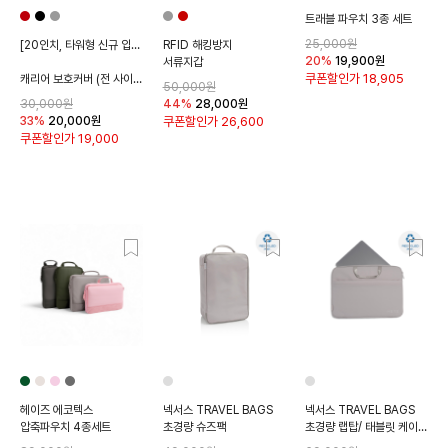
트래블 파우치 3종 세트
25,000원
[20인치, 타워형 신규 입고!]
RFID 해킹방지
20%
19,900
원
서류지갑
쿠폰할인가
18,905
캐리어 보호커버 (전 사이즈)
50,000원
30,000원
44%
28,000
원
33%
20,000
원
쿠폰할인가
26,600
쿠폰할인가
19,000
헤이즈 에코텍스
넥서스 TRAVEL BAGS
넥서스 TRAVEL BAGS
압축파우치 4종세트
초경량 슈즈팩
초경량 랩탑/ 태블릿 케이스