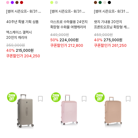
[썸머 시즌오프- 8/31 종료]
[썸머 시즌오프- 8/31 종료]
[썸머 시즌오프- 8/31 종료]
40주년 특별 기획 상품
아스트로 수하물용 24인치
랫치 기내용 20인치
확장형 수화물 여행캐리어
프론트오프닝 확장형 캐리어
엑스케이스 갤럭시
449,000원
459,000원
20인치 캐리어
50%
224,000
원
40%
275,000
원
359,000원
쿠폰할인가
212,800
쿠폰할인가
261,250
40%
215,000
원
쿠폰할인가
204,250