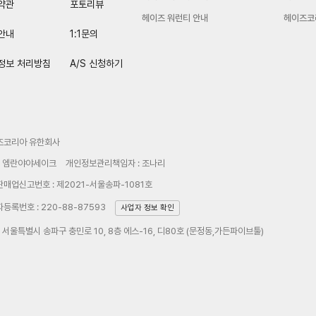
약관
포토리뷰
헤이즈 워런티 안내
헤이즈코
안내
1:1문의
정보 처리방침
A/S 신청하기
즈코리아 유한회사
: 엠란야야세이크
개인정보관리책임자 : 조나리
매업신고번호 : 제2021-서울송파-1081호
등록번호 : 220-88-87593
사업자 정보 확인
: 서울특별시 송파구 충민로 10, 8층 에스-16, 디80호 (문정동,가든파이브툴)