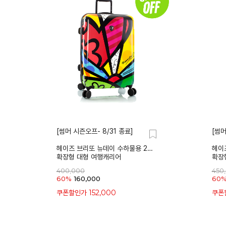
[썸머 시즌오프- 8/31 종료]
[썸머
헤이즈 브리또 뉴데이 수하물용 24인치
헤이즈
확장형 대형 여행캐리어
확장
400,000
450
60%
160,000
60
152,000
쿠폰할인가
쿠폰