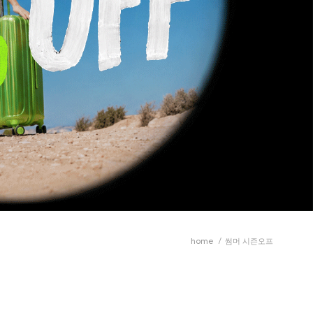
home
/
썸머 시즌오프