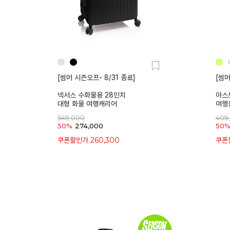
[썸머 시즌오프- 8/31 종료]
[썸머
넥서스 수화물용 28인치
아스
대형 화물 여행캐리어
여행
549,000
409
50%
274,000
50
260,300
쿠폰할인가
쿠폰