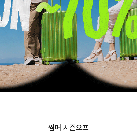
썸머 시즌오프