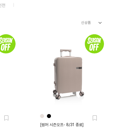
인전
신상품
신상품
인기순
상품명
높은가격
낮은가격
[썸머 시즌오프- 8/31 종료]