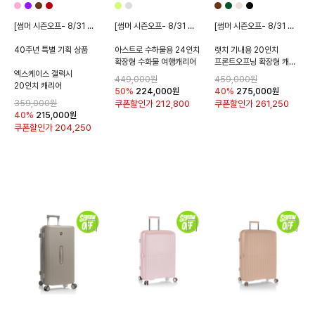
[썸머 시즌오프- 8/31 종료]
[썸머 시즌오프- 8/31 종료]
[썸머 시즌오프- 8/31 종료]
40주년 특별 기획 상품
아스트로 수하물용 24인치
랫치 기내용 20인치
확장형 수화물 여행캐리어
프론트오프닝 확장형 캐리어
엑스케이스 갤럭시
449,000원
459,000원
20인치 캐리어
50%
224,000
원
40%
275,000
원
359,000원
쿠폰할인가
212,800
쿠폰할인가
261,250
40%
215,000
원
쿠폰할인가
204,250