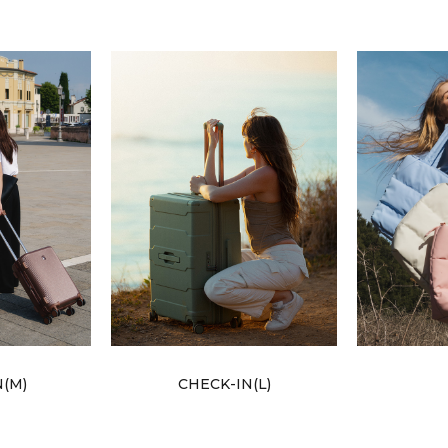
N(M)
CHECK-IN(L)