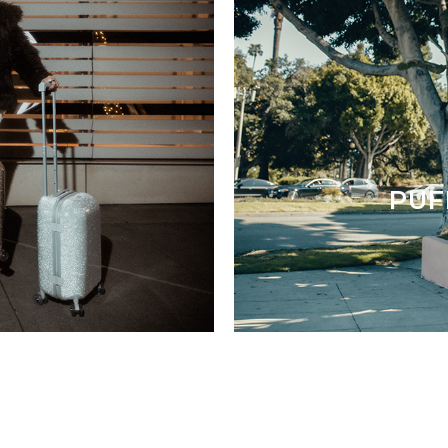
F
PUF