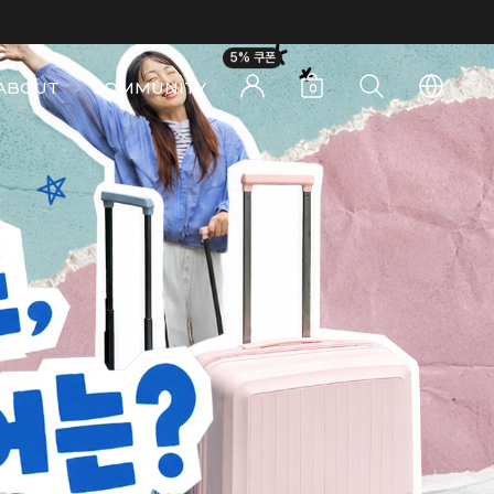
5% 쿠폰
ABOUT
COMMUNITY
0