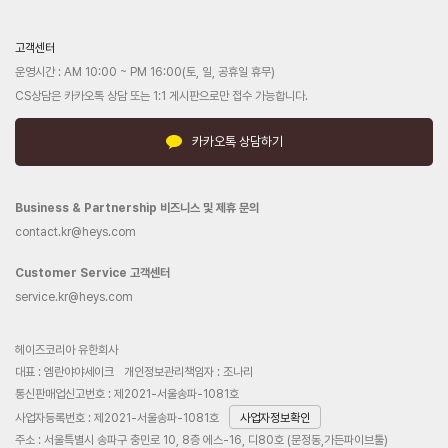
고객센터
운영시간 : AM 10:00 ~ PM 16:00(토, 일, 공휴일 휴무)
CS상담은 카카오톡 상담 또는 1:1 게시판으로만 접수 가능합니다.
카카오톡 상담하기
Business & Partnership 비즈니스 및 제휴 문의
contact.kr@heys.com
Customer Service 고객센터
service.kr@heys.com
헤이즈코리아 유한회사
대표 : 엠란야야세이크
개인정보관리책임자 : 조나리
통신판매업신고번호 : 제2021-서울송파-1081호
사업자등록번호 : 제2021-서울송파-1081호
사업자정보확인
주소 : 서울특별시 송파구 충민로 10, 8층 에스-16, 디80호 (문정동,가든파이브툴)