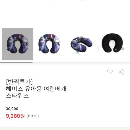
[반짝특가]
헤이즈 유아용 여행베개
스타워즈
30,000
9,280
원
(69 %)