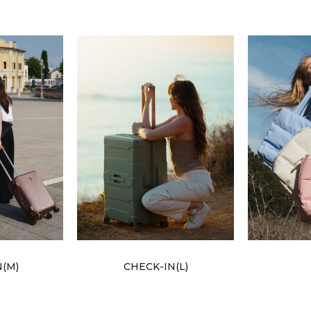
N(M)
CHECK-IN(L)