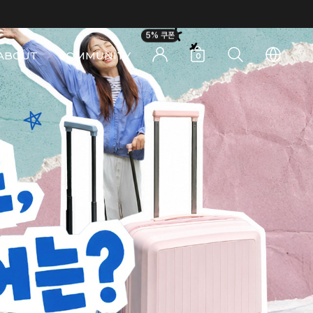
5% 쿠폰
ABOUT
COMMUNITY
0