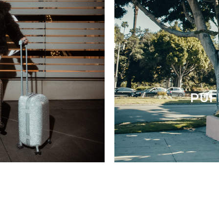
F
PUF