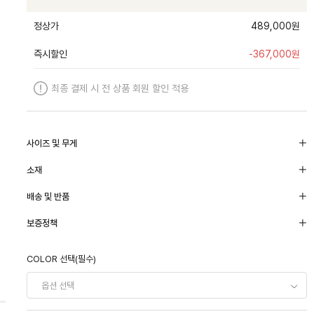
정상가
489,000원
즉시할인
-
367,000
원
최종 결제 시 전 상품 회원 할인 적용
사이즈 및 무게
소재
배송 및 반품
보증정책
COLOR 선택(필수)