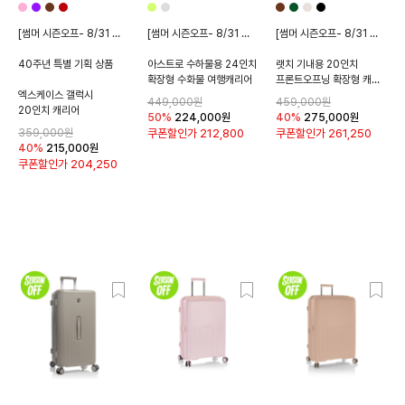
[썸머 시즌오프- 8/31 종료]
[썸머 시즌오프- 8/31 종료]
[썸머 시즌오프- 8/31 종료]
40주년 특별 기획 상품
아스트로 수하물용 24인치
랫치 기내용 20인치
확장형 수화물 여행캐리어
프론트오프닝 확장형 캐리어
엑스케이스 갤럭시
449,000원
459,000원
20인치 캐리어
50%
224,000
원
40%
275,000
원
359,000원
쿠폰할인가
212,800
쿠폰할인가
261,250
40%
215,000
원
쿠폰할인가
204,250