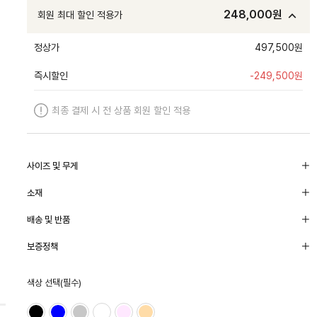
248,000
원
회원 최대 할인 적용가
정상가
497,500원
즉시할인
-
249,500
원
최종 결제 시 전 상품 회원 할인 적용
사이즈 및 무게
소재
배송 및 반품
보증정책
색상 선택(필수)