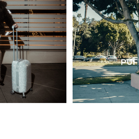
F
PUF