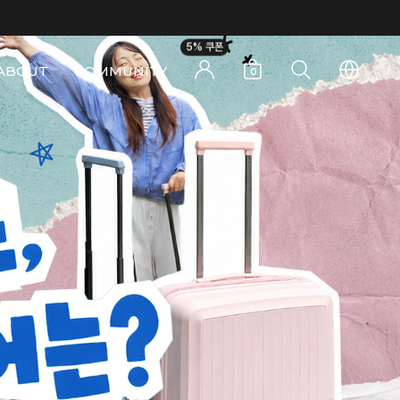
5% 쿠폰
ABOUT
COMMUNITY
0