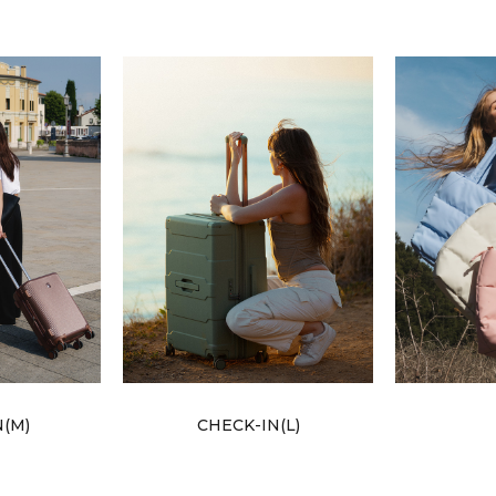
N(M)
CHECK-IN(L)