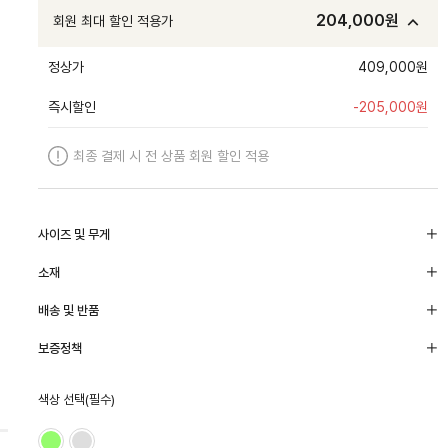
204,000
원
회원 최대 할인 적용가
정상가
409,000원
즉시할인
-
205,000
원
최종 결제 시 전 상품 회원 할인 적용
사이즈 및 무게
소재
배송 및 반품
보증정책
색상 선택(필수)