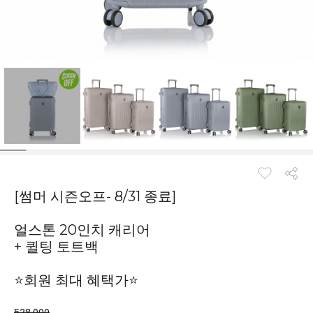
[썸머 시즌오프- 8/31 종료]
얼스톤 20인치 캐리어
+ 퀼팅 토트백
⭐회원 최대 혜택가⭐
528,000