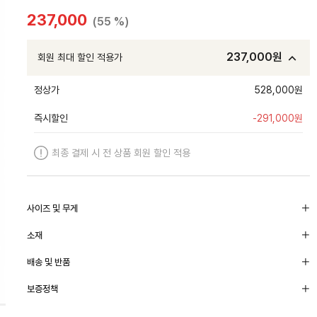
237,000
(55 %)
237,000
원
회원 최대 할인 적용가
정상가
528,000원
즉시할인
-
291,000
원
최종 결제 시 전 상품 회원 할인 적용
사이즈 및 무게
소재
배송 및 반품
보증정책