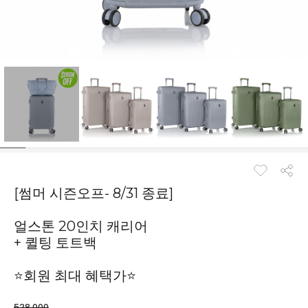
[썸머 시즌오프- 8/31 종료]
얼스톤 20인치 캐리어
+ 퀼팅 토트백
⭐회원 최대 혜택가⭐
528,000