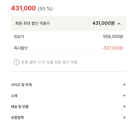
431,000
(55 %)
431,000
원
회원 최대 할인 적용가
정상가
958,000원
즉시할인
-
527,000
원
최종 결제 시 전 상품 회원 할인 적용
사이즈 및 무게
소재
배송 및 반품
보증정책