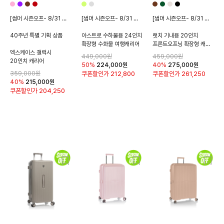
[썸머 시즌오프- 8/31 종료]
[썸머 시즌오프- 8/31 종료]
[썸머 시즌오프- 8/31 종료]
40주년 특별 기획 상품
아스트로 수하물용 24인치
랫치 기내용 20인치
확장형 수화물 여행캐리어
프론트오프닝 확장형 캐리어
엑스케이스 갤럭시
449,000원
459,000원
20인치 캐리어
50%
224,000
원
40%
275,000
원
359,000원
쿠폰할인가
212,800
쿠폰할인가
261,250
40%
215,000
원
쿠폰할인가
204,250