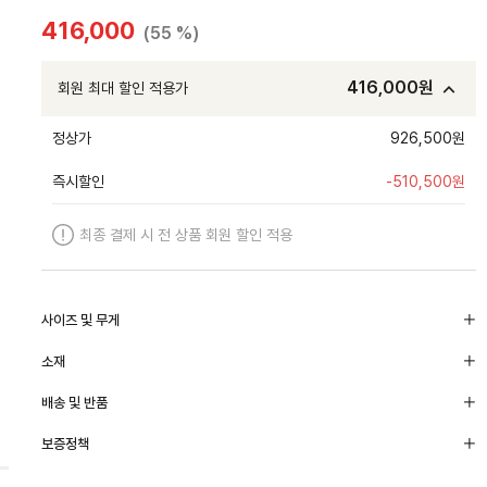
416,000
(55 %)
416,000
원
회원 최대 할인 적용가
정상가
926,500원
즉시할인
-
510,500
원
최종 결제 시 전 상품 회원 할인 적용
사이즈 및 무게
소재
배송 및 반품
보증정책