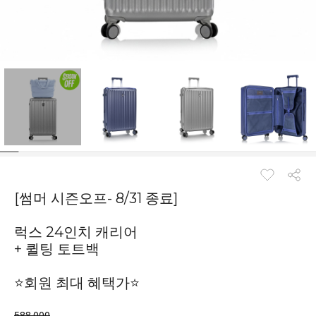
[썸머 시즌오프- 8/31 종료]
럭스 24인치 캐리어
+ 퀼팅 토트백
⭐회원 최대 혜택가⭐
588,000