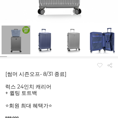
[썸머 시즌오프- 8/31 종료]
럭스 24인치 캐리어
+ 퀼팅 토트백
⭐회원 최대 혜택가⭐
588,000