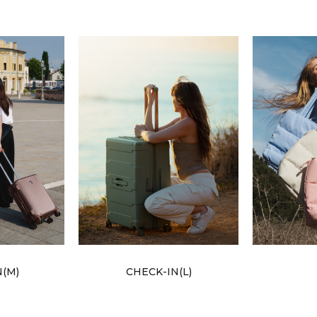
N(M)
CHECK-IN(L)