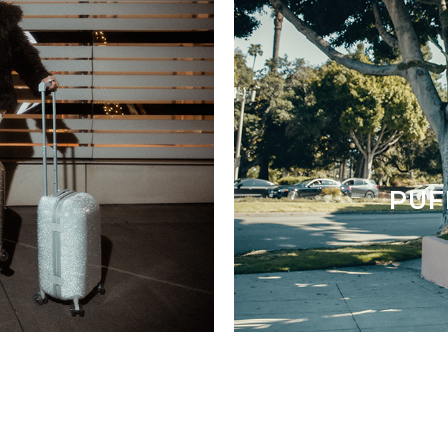
F
PUF