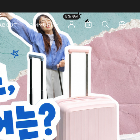
5% 쿠폰
ABOUT
COMMUNITY
0