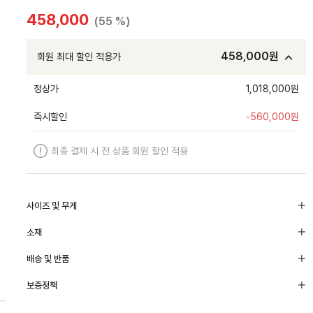
458,000
(55 %)
458,000
원
회원 최대 할인 적용가
정상가
1,018,000원
즉시할인
-
560,000
원
최종 결제 시 전 상품 회원 할인 적용
사이즈 및 무게
소재
배송 및 반품
보증정책