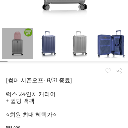
[썸머 시즌오프- 8/31 종료]
럭스 24인치 캐리어
+ 퀼팅 백팩
⭐회원 최대 혜택가⭐
588,000