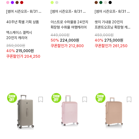
[썸머 시즌오프- 8/31 종료]
[썸머 시즌오프- 8/31 종료]
[썸머 시즌오프- 8/31 종료]
40주년 특별 기획 상품
아스트로 수하물용 24인치
랫치 기내용 20인치
확장형 수화물 여행캐리어
프론트오프닝 확장형 캐리어
엑스케이스 갤럭시
449,000원
459,000원
20인치 캐리어
50%
224,000
원
40%
275,000
원
359,000원
쿠폰할인가
212,800
쿠폰할인가
261,250
40%
215,000
원
쿠폰할인가
204,250