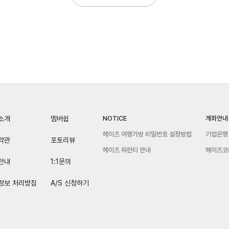
소개
멤버쉽
NOTICE
계좌안내
헤이즈 여행가방 비밀번호 설정방법
기업은행 
약관
포토리뷰
헤이즈 워런티 안내
헤이즈코
안내
1:1문의
정보 처리방침
A/S 신청하기