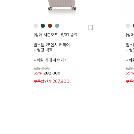
[썸머 시즌오프- 8/31 종료]
[썸머
얼스톤 28인치 캐리어
얼스
+ 퀼팅 백팩
+ 퀼
⭐회원 최대 혜택가⭐
⭐회
628,000
628
55%
282,000
55%
267,900
쿠폰할인가
쿠폰