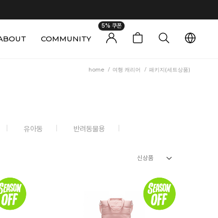
5% 쿠폰
ABOUT
COMMUNITY
0
home
/
여행 캐리어
/
패키지(세트상품)
유아동
반려동물용
신상품
신상품
인기순
상품명
높은가격