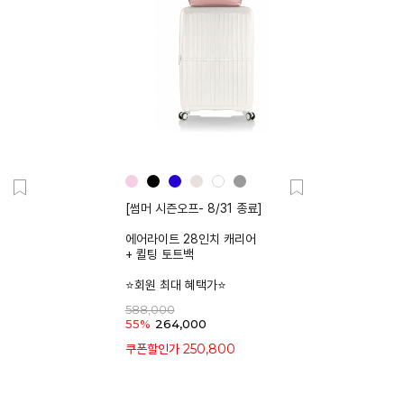
낮은가격
[썸머 시즌오프- 8/31 종료]
에어라이트 28인치 캐리어
+ 퀼팅 토트백
⭐회원 최대 혜택가⭐
588,000
55%
264,000
250,800
쿠폰할인가