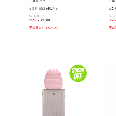
+ 퀼팅 백팩
+ 퀼
⭐회원 최대 혜택가⭐
⭐회
528,000
528
55%
237,000
55%
225,150
쿠폰할인가
쿠폰