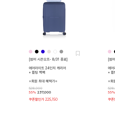
[썸머 시즌오프- 8/31 종료]
[썸머
에어라이트 24인치 캐리어
에어
+ 퀼팅 백팩
+ 퀼
⭐회원 최대 혜택가⭐
⭐회
528,000
528
55%
237,000
55%
225,150
쿠폰할인가
쿠폰