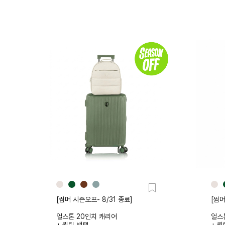
[썸머 시즌오프- 8/31 종료]
[썸머
얼스톤 20인치 캐리어
얼스