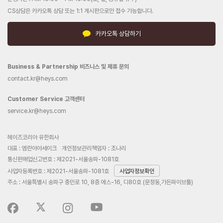
CS상담은 카카오톡 상담 또는 1:1 게시판으로만 접수 가능합니다.
카카오톡 상담하기
Business & Partnership 비즈니스 및 제휴 문의
contact.kr@heys.com
Customer Service 고객센터
service.kr@heys.com
헤이즈코리아 유한회사
대표 : 엠란야야세이크
개인정보관리책임자 : 조나리
통신판매업신고번호 : 제2021-서울송파-1081호
사업자등록번호 : 제2021-서울송파-1081호
사업자정보확인
주소 : 서울특별시 송파구 충민로 10, 8층 에스-16, 디80호 (문정동,가든파이브툴)