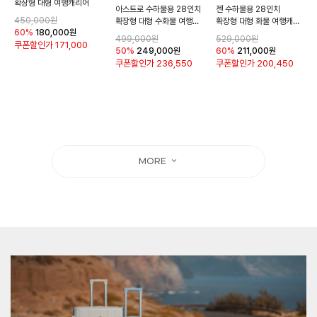
확장형 대형 여행캐리어
아스트로 수하물용 28인치
젠 수하물용 28인치
450,000원
확장형 대형 수화물 여행캐리어
확장형 대형 화물 여행캐리어
60%
180,000
원
499,000원
529,000원
쿠폰할인가
171,000
50%
249,000
원
60%
211,000
원
쿠폰할인가
236,550
쿠폰할인가
200,450
MORE