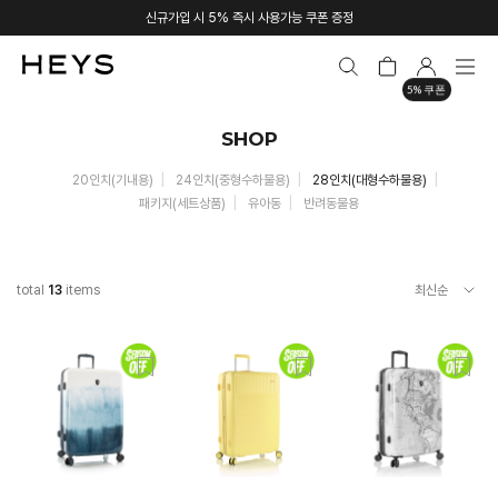
신규가입 시 5% 즉시 사용가능 쿠폰 증정
5% 쿠폰
SHOP
20인치(기내용)
24인치(중형수하물용)
28인치(대형수하물용)
패키지(세트상품)
유아동
반려동물용
total
13
items