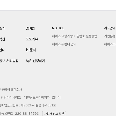
소개
멤버쉽
NOTICE
계좌안내
헤이즈 여행가방 비밀번호 설정방법
기업은행 
약관
포토리뷰
헤이즈 워런티 안내
헤이즈코
안내
1:1문의
정보 처리방침
A/S 신청하기
즈코리아 유한회사
: 엠란야야세이크
개인정보관리책임자 : 조나리
매업신고번호 : 제2021-서울송파-1081호
등록번호 : 220-88-87593
사업자 정보 확인