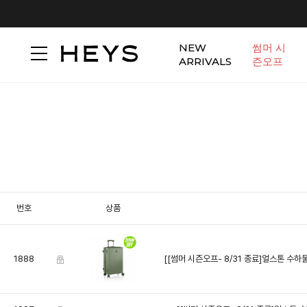
NEW
썸머 시
ARRIVALS
즌오프
번호
상품
1888
[[썸머 시즌오프- 8/31 종료]얼스톤 수