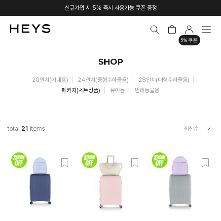
신규가입 시 5% 즉시 사용가능 쿠폰 증정
5% 쿠폰
SHOP
20인치(기내용)
24인치(중형수하물용)
28인치(대형수하물용)
패키지(세트상품)
유아동
반려동물용
total
21
items